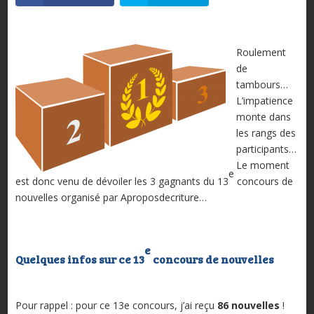
Roulement
de
tambours…
L’impatience
monte dans
les rangs des
participants…
Le moment
e
est donc venu de dévoiler les 3 gagnants du 13
concours de
nouvelles organisé par Aproposdecriture…
e
Quelques infos sur ce 13
concours de nouvelles
Pour rappel : pour ce 13e concours, j’ai reçu
86 nouvelles
!