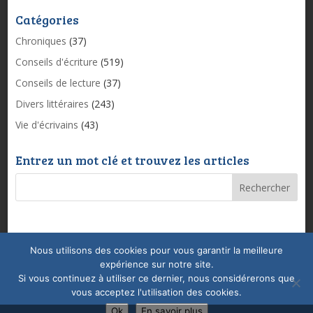
Catégories
Chroniques
(37)
Conseils d'écriture
(519)
Conseils de lecture
(37)
Divers littéraires
(243)
Vie d'écrivains
(43)
Entrez un mot clé et trouvez les articles
Nous utilisons des cookies pour vous garantir la meilleure
Mentions légales & Politique de confidentialité
expérience sur notre site.
Conditions Générales de Vente
Coaching
Si vous continuez à utiliser ce dernier, nous considérerons que
vous acceptez l'utilisation des cookies.
Ok
En savoir plus