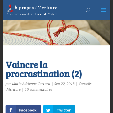
Vaincre la
procrastination (2)
par
Marie-Adrienne Carrara
|
Sep 22, 2013
|
Conseils
d'écriture
|
10 commentaires
Facebook
Twitter