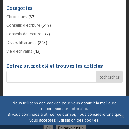
Catégories
Chroniques
(37)
Conseils d'écriture
(519)
Conseils de lecture
(37)
Divers littéraires
(243)
Vie d'écrivains
(43)
Entrez un mot clé et trouvez les articles
Nous utilisons des cookies pour vous garantir la meilleure
Mentions légales & Politique de confidentialité
expérience sur notre site.
Conditions Générales de Vente
Coaching
Si vous continuez à utiliser ce dernier, nous considérerons que
vous acceptez l'utilisation des cookies.
Ok
En savoir plus