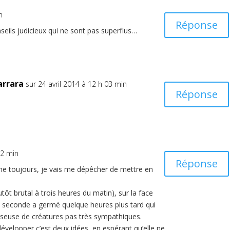
n
Réponse
seils judicieux qui ne sont pas superflus…
arrara
sur 24 avril 2014 à 12 h 03 min
Réponse
22 min
Réponse
me toujours, je vais me dépêcher de mettre en
lutôt brutal à trois heures du matin), sur la face
e seconde a germé quelque heures plus tard qui
asseuse de créatures pas très sympathiques.
e développer c’est deux idées, en espérant qu’elle ne