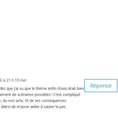
6 à 21 h 10 min
Réponse
n dès que j’ai su que le thème enfin choisi était bien
llement de scénarios possibles ! C’est compliqué
te, du non acte. Et de ses conséquences.
 Merci de m’avoir aidée à sauter le pas.