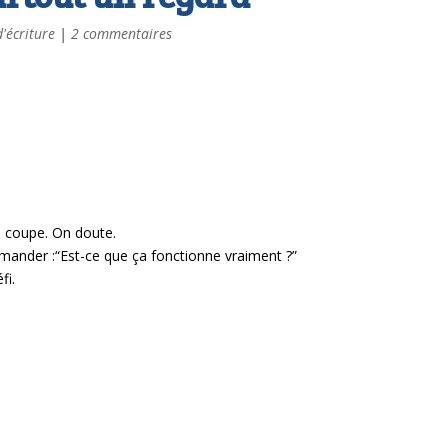
d'écriture
|
2 commentaires
 coupe.
On doute.
emander :
“Est-ce que ça fonctionne vraiment ?”
fi.