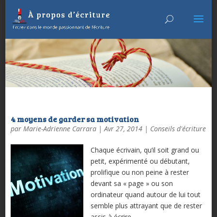
4 moyens de garder sa motivation
par
Marie-Adrienne Carrara
|
Avr 27, 2014
|
Conseils d'écriture
Chaque écrivain, qu’il soit grand ou
petit, expérimenté ou débutant,
prolifique ou non peine à rester
devant sa « page » ou son
ordinateur quand autour de lui tout
semble plus attrayant que de rester
assis à écrire.