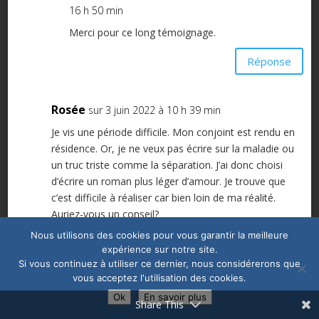
16 h 50 min
Merci pour ce long témoignage.
Réponse
Rosée
sur 3 juin 2022 à 10 h 39 min
Je vis une période difficile. Mon conjoint est rendu en
résidence. Or, je ne veux pas écrire sur la maladie ou
un truc triste comme la séparation. J’ai donc choisi
d’écrire un roman plus léger d’amour. Je trouve que
c’est difficile à réaliser car bien loin de ma réalité.
Auriez-vous un conseil?
Nous utilisons des cookies pour vous garantir la meilleure
Réponse
expérience sur notre site.
Si vous continuez à utiliser ce dernier, nous considérerons que
vous acceptez l'utilisation des cookies.
Marie-Adrienne Carrara
sur 3 juin 2022 à 10
Ok
En savoir plus
Share This
h 55 min