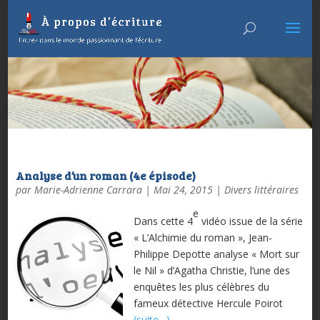
Analyse d’un roman (4e épisode)
par
Marie-Adrienne Carrara
|
Mai 24, 2015
|
Divers littéraires
e
Dans cette 4
vidéo issue de la série
« L’Alchimie du roman », Jean-
Philippe Depotte analyse « Mort sur
le Nil » d’Agatha Christie, l’une des
enquêtes les plus célèbres du
fameux détective Hercule Poirot
(suite…)