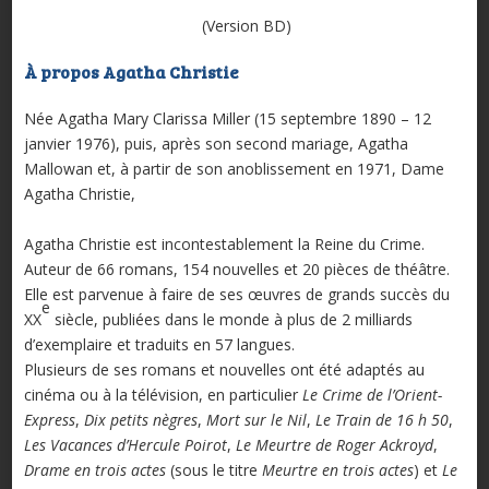
(Version BD)
À propos Agatha Christie
Née Agatha Mary Clarissa Miller (15 septembre 1890 – 12
janvier 1976), puis, après son second mariage, Agatha
Mallowan et, à partir de son anoblissement en 1971, Dame
Agatha Christie,
Agatha Christie est incontestablement la Reine du Crime.
Auteur de 66 romans, 154 nouvelles et 20 pièces de théâtre.
Elle est parvenue à faire de ses œuvres de grands succès du
e
XX
siècle, publiées dans le monde à plus de 2 milliards
d’exemplaire et traduits en 57 langues.
Plusieurs de ses romans et nouvelles ont été adaptés au
cinéma ou à la télévision, en particulier
Le Crime de l’Orient-
Express
,
Dix petits nègres
,
Mort sur le Nil
,
Le Train de 16 h 50
,
Les Vacances d’Hercule Poirot
,
Le Meurtre de Roger Ackroyd
,
Drame en trois actes
(sous le titre
Meurtre en trois actes
) et
Le