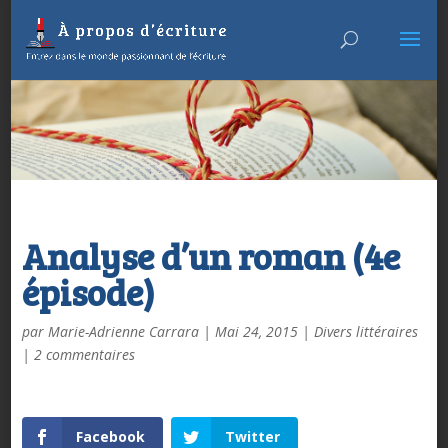
Analyse d’un roman (4e
épisode)
par
Marie-Adrienne Carrara
|
Mai 24, 2015
|
Divers littéraires
|
2 commentaires
Facebook
Twitter