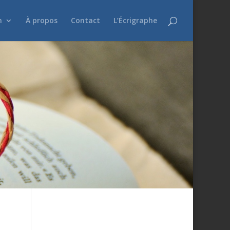
n
À propos
Contact
L’Écrigraphe