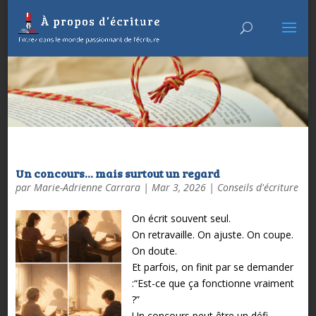
Un concours… mais surtout un regard
par
Marie-Adrienne Carrara
|
Mar 3, 2026
|
Conseils d'écriture
On écrit souvent seul.
On retravaille.
On ajuste.
On coupe.
On doute.
Et parfois, on finit par se demander
:
“Est-ce que ça fonctionne vraiment
?”
Un concours peut être un défi.