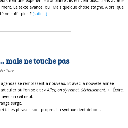
urs font une expérience troublante : ils écrivent plus… sans avoir le
iment. Le texte avance, oui. Mais quelque chose stagne.
Alors, que
té ne suffit plus ?
(suite…)
e… mais ne touche pas
'écriture
 agendas se remplissent à nouveau.
Et avec la nouvelle année
ticulier où l’on se dit :
« Allez, on s’y remet. Sérieusement. »
…Écrire.
e avec un œil neuf.
range surgit.
crit
.
Les phrases sont propres.
La syntaxe tient debout.