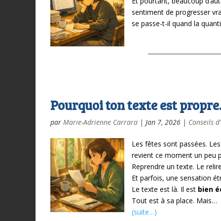
Et pourtant, beaucoup d’aute
sentiment de progresser vra
se passe-t-il quand la quanti
Pourquoi ton texte est propr
par
Marie-Adrienne Carrara
|
Jan 7, 2026
|
Conseils d
Les fêtes sont passées.
Les
revient ce moment un peu par
Reprendre un texte. Le relir
Et parfois, une sensation ét
Le texte est là.
Il est
bien é
Tout est à sa place.
Mais…
(suite…)