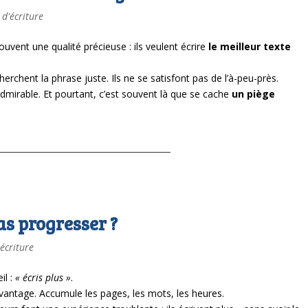
 d'écriture
ouvent une qualité précieuse :
ils veulent écrire
le meilleur texte
cherchent la phrase juste.
Ils ne se satisfont pas de l’à-peu-près.
 admirable.
Et pourtant, c’est souvent là que se cache
un piège
as progresser ?
'écriture
il :
« écris plus »
.
davantage. Accumule les pages, les mots, les heures.