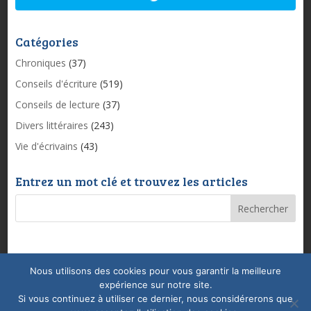
Catégories
Chroniques
(37)
Conseils d'écriture
(519)
Conseils de lecture
(37)
Divers littéraires
(243)
Vie d'écrivains
(43)
Entrez un mot clé et trouvez les articles
Nous utilisons des cookies pour vous garantir la meilleure
Mentions légales & Politique de confidentialité
expérience sur notre site.
Conditions Générales de Vente
Coaching
Si vous continuez à utiliser ce dernier, nous considérerons que