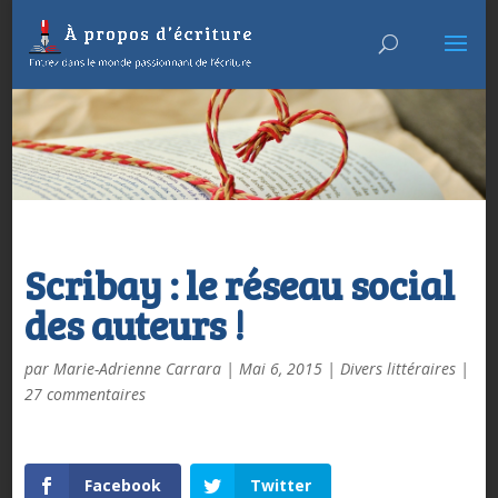
Scribay : le réseau social
des auteurs !
par
Marie-Adrienne Carrara
|
Mai 6, 2015
|
Divers littéraires
|
27 commentaires
Facebook
Twitter