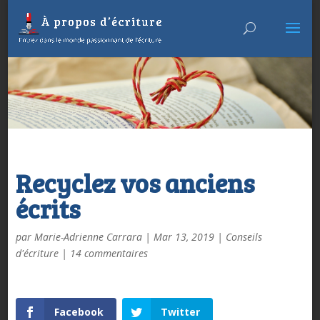
Recyclez vos anciens
écrits
par
Marie-Adrienne Carrara
|
Mar 13, 2019
|
Conseils
d'écriture
|
14 commentaires
Facebook
Twitter