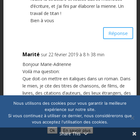
d’écriture, et j’ai fini par élaborer la mienne. Un
travail de titan !
Bien à vous
Réponse
Marité
sur 22 février 2019 à 8 h 38 min
Bonjour Marie-Adrienne
Voilà ma question:
Que doit-on mettre en italiques dans un roman. Dans
le mien, je cite des titres de chansons, de films, de
livres, des citations d’auteurs, des lieux étrangers, des
mots étrangers…
Nous utilisons des cookies pour vous garantir la meilleure
Dans une narration, lorsque le personnage se rappelle
expérience sur notre site.
des paroles prononcées par quelqu’un, faut-il le mettre
Si vous continuez à utiliser ce dernier, nous considérerons que
en italiques?
vous acceptez l'utilisation des cookies.
Merci pour la réponse. Bravo pour les explications sur
Ok
En savoir plus
Share This
la virgule.