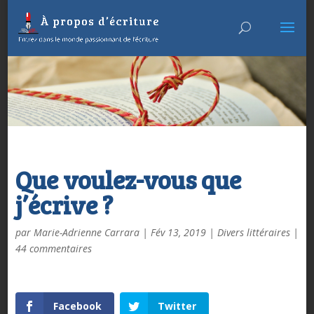
Que voulez-vous que
j’écrive ?
par
Marie-Adrienne Carrara
|
Fév 13, 2019
|
Divers littéraires
|
44 commentaires
Facebook
Twitter