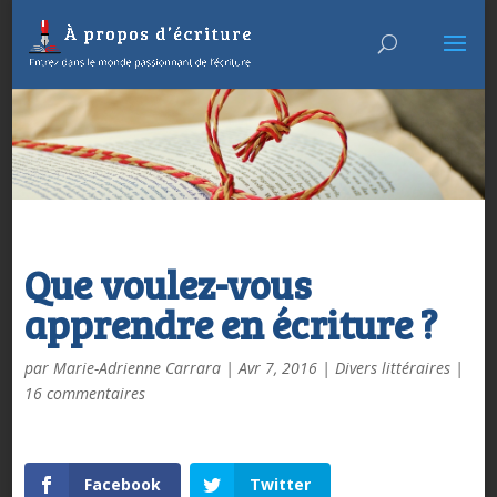
Que voulez-vous
apprendre en écriture ?
par
Marie-Adrienne Carrara
|
Avr 7, 2016
|
Divers littéraires
|
16 commentaires
Facebook
Twitter