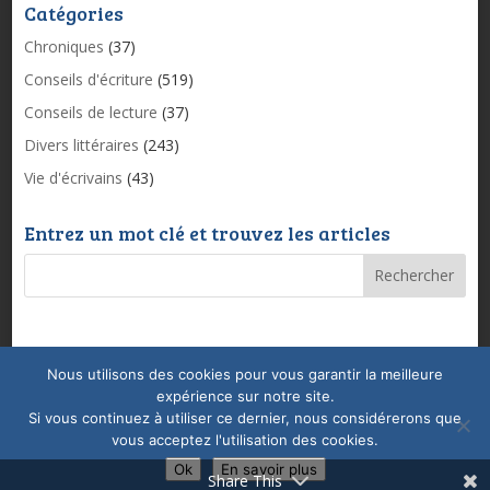
Catégories
Chroniques
(37)
Conseils d'écriture
(519)
Conseils de lecture
(37)
Divers littéraires
(243)
Vie d'écrivains
(43)
Entrez un mot clé et trouvez les articles
Nous utilisons des cookies pour vous garantir la meilleure
Mentions légales & Politique de confidentialité
expérience sur notre site.
Conditions Générales de Vente
Coaching
Si vous continuez à utiliser ce dernier, nous considérerons que
vous acceptez l'utilisation des cookies.
Ok
En savoir plus
Share This