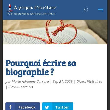
Pourquoi écrire sa
biographie ?
par
Marie-Adrienne Carrara
|
Sep 21, 2023
|
Divers littéraires
|
5 commentaires
Facebook
Twitter