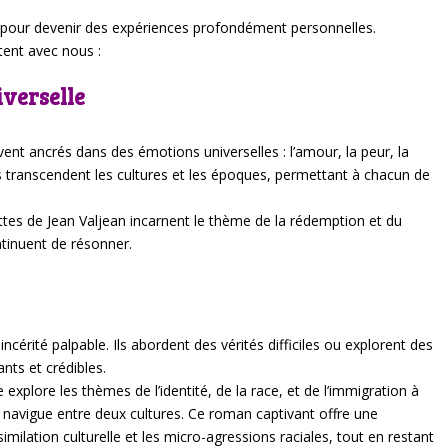
if pour devenir des expériences profondément personnelles.
stent avec nous :
iverselle
ent ancrés dans des émotions universelles : l’amour, la peur, la
s transcendent les cultures et les époques, permettant à chacun de
ttes de Jean Valjean incarnent le thème de la rédemption et du
tinuent de résonner.
érité palpable. Ils abordent des vérités difficiles ou explorent des
nts et crédibles.
plore les thèmes de l’identité, de la race, et de l’immigration à
i navigue entre deux cultures. Ce roman captivant offre une
imilation culturelle et les micro-agressions raciales, tout en restant