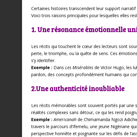
Certaines histoires transcendent leur support narrat
Voici trois raisons principales pour lesquelles elles re
1. Une résonance émotionnelle un
Les récits qui touchent le cœur des lecteurs sont souv
perte, le triomphe, ou la quête de sens. Ces émotion
s’y identifier.
Exemple :
Dans
Les Misérables
de Victor Hugo, les lu
pardon, des concepts profondément humains qui con
2.Une authenticité inoubliable
Les récits mémorables sont souvent portés par une sinc
réalités complexes sans détour, ce qui les rend poigna
Exemple :
Americanah
de Chimamanda Ngozi Adichie ex
travers le parcours d’Ifemelu, une jeune Nigériane qu
perspective honnête et poignante sur les défis de l’ass