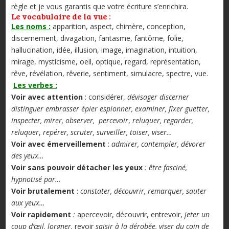
règle et je vous garantis que votre écriture s’enrichira.
Le vocabulaire de la vue :
Les noms :
apparition, aspect, chimère, conception,
discernement, divagation, fantasme, fantôme, folie,
hallucination, idée, illusion, image, imagination, intuition,
mirage, mysticisme, oeil, optique, regard, représentation,
rêve, révélation, rêverie, sentiment, simulacre, spectre, vue.
Les verbes :
Voir avec attention
: considérer,
dévisager
discerner
distinguer
embrasser
épier espionner, examiner, fixer guetter,
inspecter, mirer, observer,
percevoir
,
reluquer, regarder,
reluquer
,
repérer,
scruter,
surveiller, toiser, viser…
Voir avec émerveillement
:
admirer, contempler, dévorer
des yeux…
Voir sans pouvoir détacher les yeux
: être fasciné,
hypnotisé par…
Voir brutalement
:
constater, découvrir, remarquer, sauter
aux yeux…
Voir rapidement
:
apercevoir, découvrir, entrevoir,
jeter un
coup d’œil, lorgner,
revoir
saisir à la dérobée, viser du coin de