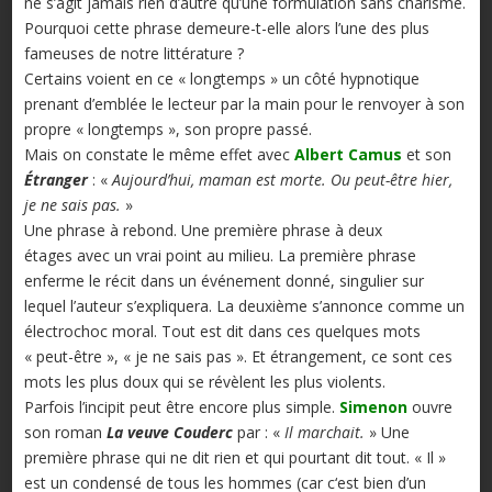
ne s’agit jamais rien d’autre qu’une formulation sans charisme.
Pourquoi cette phrase demeure-t-elle alors l’une des plus
fameuses de notre littérature ?
Certains voient en ce « longtemps » un côté hypnotique
prenant d’emblée le lecteur par la main pour le renvoyer à son
propre « longtemps », son propre passé.
Mais on constate le même effet avec
Albert Camus
et son
Étranger
: «
Aujourd’hui, maman est morte. Ou peut-être hier,
je ne sais pas.
»
Une phrase à rebond. Une première phrase à deux
étages avec un vrai point au milieu. La première phrase
enferme le récit dans un événement donné, singulier sur
lequel l’auteur s’expliquera. La deuxième s’annonce comme un
électrochoc moral. Tout est dit dans ces quelques mots
« peut-être », « je ne sais pas ». Et étrangement, ce sont ces
mots les plus doux qui se révèlent les plus violents.
Parfois l’incipit peut être encore plus simple.
Simenon
ouvre
son roman
La veuve Couderc
par : «
Il marchait.
» Une
première phrase qui ne dit rien et qui pourtant dit tout. « Il »
est un condensé de tous les hommes (car c‘est bien d’un