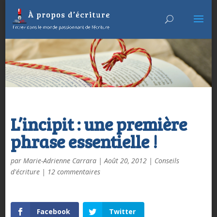
L’incipit : une première
phrase essentielle !
par
Marie-Adrienne Carrara
|
Août 20, 2012
|
Conseils
d'écriture
|
12 commentaires
Facebook
Twitter