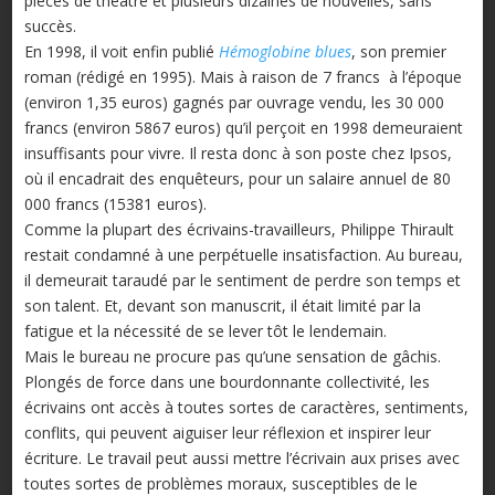
pièces de théâtre et plusieurs dizaines de nouvelles, sans
succès.
En 1998, il voit enfin publié
Hémoglobine blues
, son premier
roman (rédigé en 1995). Mais à raison de 7 francs à l’époque
(environ 1,35 euros) gagnés par ouvrage vendu, les 30 000
francs (environ 5867 euros) qu’il perçoit en 1998 demeuraient
insuffisants pour vivre. Il resta donc à son poste chez Ipsos,
où il encadrait des enquêteurs, pour un salaire annuel de 80
000 francs (15381 euros).
Comme la plupart des écrivains-travailleurs, Philippe Thirault
restait condamné à une perpétuelle insatisfaction. Au bureau,
il demeurait taraudé par le sentiment de perdre son temps et
son talent. Et, devant son manuscrit, il était limité par la
fatigue et la nécessité de se lever tôt le lendemain.
Mais le bureau ne procure pas qu’une sensation de gâchis.
Plongés de force dans une bourdonnante collectivité, les
écrivains ont accès à toutes sortes de caractères, sentiments,
conflits, qui peuvent aiguiser leur réflexion et inspirer leur
écriture. Le travail peut aussi mettre l’écrivain aux prises avec
toutes sortes de problèmes moraux, susceptibles de le