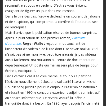
reconnaître et vous en veulent. D’autres vous évitent,
craignant de figurer un jour dans vos romans.
Dans le pire des cas, l’œuvre déclenche un courant de jalousie
et de suspicion, qui compromet la carrière de l’auteur au sein
de l’entreprise.
Mais il arrive que la publication ré­serve de bonnes surprises.
Après la publication de son premier roman,
Portraits
d’automne
,
Roger Wallet
reçut un mot touchant de
l’inspecteur d’académie de l’Oise dont il se savait mal vu. « S’il
n’avait pas aimé mon livre, peut-être n’aurais-je pas obtenu
aussi facilement ma mutation au centre de documentation
départemental. Un poste qui me laissera plus de temps pour
écrire », expliquait-il.
Dans certains cas il se crée même, au­tour ou à partir de
l’écrivain nouvelle­ment éclos, une solidarité littéraire. Michel
Houellebecq postula pour un emploi à l’Assemblée nationale
et réussit en 1990 le concours extérieur d’adjoint administratif
au service informatique. Ce revenu assuré lui offrit la
tranquillité dont il a besoin. En 1996, ayant acquis l’ancienneté