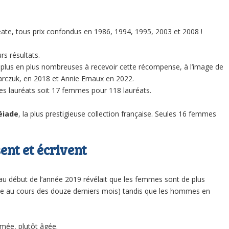
réate, tous prix confondus en 1986, 1994, 1995, 2003 et 2008 !
rs résultats.
 plus en plus nombreuses à recevoir cette récom­pense, à l’image de
karczuk, en 2018 et Annie Ernaux en 2022.
es lauréats soit 17 femmes pour 118 lauréats.
éiade
, la plus prestigieuse collection française. Seules 16 femmes
sent et écrivent
u début de l’année 2019 révélait que les femmes sont de plus
enne au cours des douze derniers mois) tandis que les hommes en
ômée, plutôt âgée.