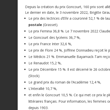
Depuis la création du prix Goncourt, 160 prix sont al
Le dernier en date, le 3 novembre 2022, Brigitte Gir
Le prix des lectrices
d’Elle
a cou­ronné 52,1 % de la
postale
(Grasset).
Le prix Femina 36,8 %. Le 7 novembre 2022 Claud
Le Goncourt des lycéens 36,7 %,
Le prix France Inter 32,6 %,
Le prix de Flore 24 %, Joffrine Donnadieu reçoit l
Le Médicis 21 %. Emmanuelle Bayamack-Tam reçoi
Le Renaudot 15,2 %,
Le prix Décembre 15 %. Il est décerné le 26 octob
(Stock)
Le grand prix du roman de l’Académie 12,4 %,
L’In­terallié 10,7 %,
et enfin le Goncourt 10,5 %. Ce qui met ce prix le p
littéraires français. Pour information, les femmes
depuis 1903.