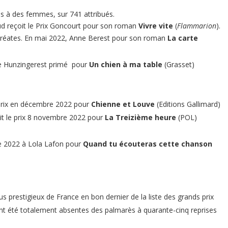
lés à des femmes, sur 741 attribués.
aud reçoit le Prix Goncourt pour son roman
Vivre vite
(
Flammarion
).
uréates. En mai 2022, Anne Berest pour son roman
La carte
ie Hunzingerest primé pour
Un chien à ma table
(Grasset)
e prix en décembre 2022 pour
Chienne et Louve
(Editions Gallimard)
t le prix 8 novembre 2022 pour
La Treizième heure
(POL)
re 2022 à Lola Lafon pour
Quand tu écouteras cette chanson
lus prestigieux de France en bon dernier de la liste des grands prix
 ont été totalement absentes des palmarès à quarante-cinq reprises