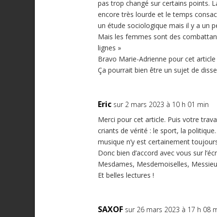
pas trop changé sur certains points. 
encore très lourde et le temps consacré
un étude sociologique mais il y a un p
Mais les femmes sont des combattantes
lignes »
Bravo Marie-Adrienne pour cet article q
Ça pourrait bien être un sujet de disse
Eric
sur 2 mars 2023 à 10 h 01 min
Merci pour cet article. Puis votre tra
criants de vérité : le sport, la politiq
musique n’y est certainement toujours
Donc bien d’accord avec vous sur l’écri
Mesdames, Mesdemoiselles, Messieurs 
Et belles lectures !
SAXOF
sur 26 mars 2023 à 17 h 08 