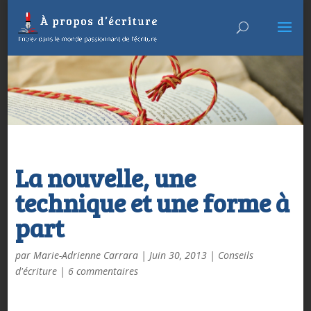
La nouvelle, une
technique et une forme à
part
par
Marie-Adrienne Carrara
|
Juin 30, 2013
|
Conseils
d'écriture
|
6 commentaires