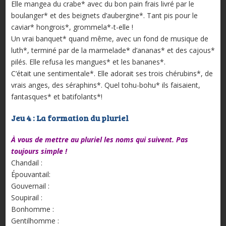
Elle mangea du crabe* avec du bon pain frais livré par le
boulanger* et des beignets d’aubergine*. Tant pis pour le
caviar* hongrois*, grommela*-t-elle !
Un vrai banquet* quand même, avec un fond de musique de
luth*, terminé par de la marmelade* d’ananas* et des cajous*
pilés. Elle refusa les mangues* et les bananes*.
C’était une sentimentale*. Elle adorait ses trois chérubins*, de
vrais anges, des séraphins*. Quel tohu-bohu* ils faisaient,
fantasques* et batifolants*!
Jeu 4 : La formation du pluriel
À vous de mettre au pluriel les noms qui suivent. Pas
toujours simple !
Chandail :
Épouvantail:
Gouvernail :
Soupirail :
Bonhomme :
Gentilhomme :