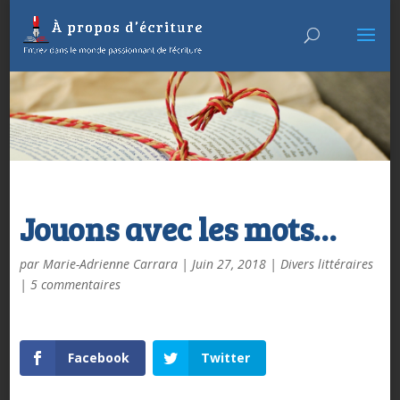
Jouons avec les mots…
par
Marie-Adrienne Carrara
|
Juin 27, 2018
|
Divers littéraires
|
5 commentaires
Facebook
Twitter