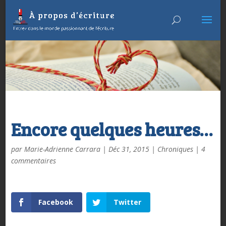
Encore quelques heures…
par
Marie-Adrienne Carrara
|
Déc 31, 2015
|
Chroniques
|
4
commentaires
Facebook
Twitter