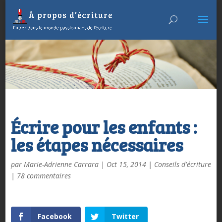
Écrire pour les enfants :
les étapes nécessaires
par
Marie-Adrienne Carrara
|
Oct 15, 2014
|
Conseils d'écriture
|
78 commentaires
Facebook
Twitter