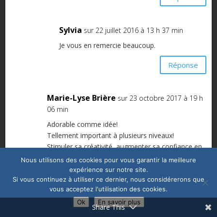
Sylvia
sur 22 juillet 2016 à 13 h 37 min
Je vous en remercie beaucoup.
Réponse
Marie-Lyse Brière
sur 23 octobre 2017 à 19 h
06 min
Adorable comme idée!
Tellement important à plusieurs niveaux!
Stimuler sa créativité, augmenter sa confiance en
lui, le Bonheur de créer en équipe avec sa mère,
Nous utilisons des cookies pour vous garantir la meilleure
etc…
expérience sur notre site.
Si vous continuez à utiliser ce dernier, nous considérerons que
Ne serait-ce qu’en quelques exemplaires et reliure
vous acceptez l'utilisation des cookies.
simple, c’est déjà génial!
Ok
En savoir plus
Share This
Réponse