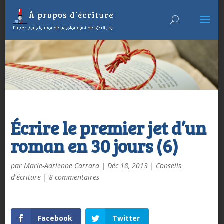
Écrire le premier jet d’un
roman en 30 jours (6)
par
Marie-Adrienne Carrara
|
Déc 18, 2013
|
Conseils
d'écriture
|
8 commentaires
Facebook
Twitter