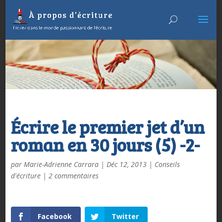
Écrire le premier jet d’un
roman en 30 jours (5) -2-
par
Marie-Adrienne Carrara
|
Déc 12, 2013
|
Conseils
d'écriture
|
2 commentaires
Facebook
Twitter