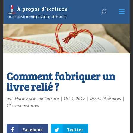
Comment fabriquer un
livre relié ?
par
Marie-Adrienne Carrara
|
Oct 4, 2017
|
Divers littéraires
|
11 commentaires
Facebook
Twitter