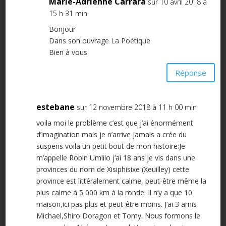
Marie-Adrienne Carrara
sur 10 avril 2018 à
15 h 31 min
Bonjour
Dans son ouvrage La Poétique
Bien à vous
Réponse
estebane
sur 12 novembre 2018 à 11 h 00 min
voila moi le problème c’est que j’ai énormément
d’imagination mais je n’arrive jamais a crée du
suspens voila un petit bout de mon histoire:Je
m’appelle Robin Umlilo j’ai 18 ans je vis dans une
provinces du nom de Xisiphisixe (Xeuilley) cette
province est littéralement calme, peut-être même la
plus calme à 5 000 km à la ronde. Il n’y a que 10
maison,ici pas plus et peut-être moins. J’ai 3 amis
Michael,Shiro Doragon et Tomy. Nous formons le