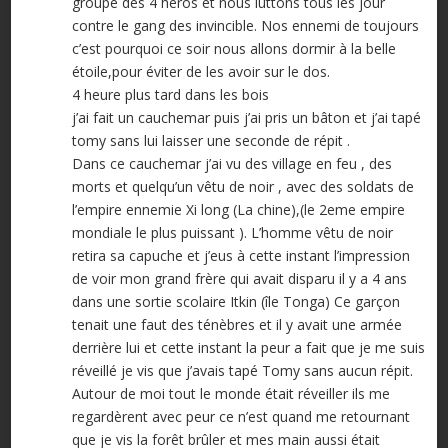
groupe des 4 héros et nous luttons tous les jour
contre le gang des invincible. Nos ennemi de toujours
c’est pourquoi ce soir nous allons dormir à la belle
étoile,pour éviter de les avoir sur le dos.
4 heure plus tard dans les bois
j’ai fait un cauchemar puis j’ai pris un bâton et j’ai tapé
tomy sans lui laisser une seconde de répit .
Dans ce cauchemar j’ai vu des village en feu , des
morts et quelqu’un vêtu de noir , avec des soldats de
l’empire ennemie Xi long (La chine),(le 2eme empire
mondiale le plus puissant ). L’homme vêtu de noir
retira sa capuche et j’eus à cette instant l’impression
de voir mon grand frère qui avait disparu il y a 4 ans
dans une sortie scolaire Itkin (île Tonga) Ce garçon
tenait une faut des ténèbres et il y avait une armée
derrière lui et cette instant la peur a fait que je me suis
réveillé je vis que j’avais tapé Tomy sans aucun répit.
Autour de moi tout le monde était réveiller ils me
regardèrent avec peur ce n’est quand me retournant
que je vis la forêt brûler et mes main aussi était