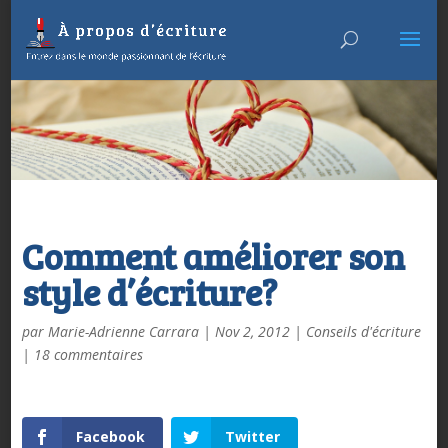
Comment améliorer son
style d’écriture?
par
Marie-Adrienne Carrara
|
Nov 2, 2012
|
Conseils d'écriture
|
18 commentaires
Facebook
Twitter