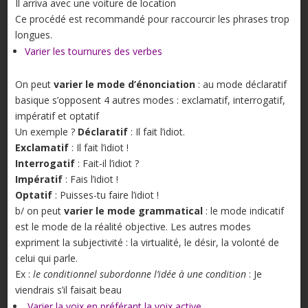
Il arriva avec une voiture de location
Ce procédé est recommandé pour raccourcir les phrases trop
longues.
Varier les tournures des verbes
On peut
varier le mode d’énonciation
: au mode déclaratif
basique s’opposent 4 autres modes : exclamatif, interrogatif,
impératif et optatif
Un exemple ?
Déclaratif
: Il fait l’idiot.
Exclamatif
: Il fait l’idiot !
Interrogatif
: Fait-il l’idiot ?
Impératif
: Fais l’idiot !
Optatif
: Puisses-tu faire l’idiot !
b/ on peut
varier le mode grammatical
: le mode indicatif
est le mode de la réalité objective. Les autres modes
expriment la subjectivité : la virtualité, le désir, la volonté de
celui qui parle.
Ex :
le conditionnel subordonne l’idée à une condition
: Je
viendrais s’il faisait beau
Varier la voix en préférant la voix active