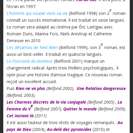
l’écran en 1997.
e
L’homme qui voulait vivre sa vie
(Belfond 1998) son 2
roman
connaît un succès international. Il est traduit en seize langues.
Le roman sera adapté au cinéma par Éric Lartigau avec
Romain Duris, Marina Foïs, Niels Arestrup et Catherine
Deneuve en 2010
e
Les désarrois de Ned Allen
(Belfond 1999), son 3
roman, est
aussi un best-seller. Il traduit en quatorze langues.
La Poursuite du bonheur
(Belfond 2001) marque un
changement radical. Après trois thrillers psychologiques, il
opte pour une histoire d’amour tragique. Ce nouveau roman
reçoit un excellent accueil.
Puis
Rien ne va plus
(Belfond 2002),
Une Relation dangereuse
(Belfond, 2003),
L
es Charmes discrets de la vie conjugale
(Belfond 2005) ,
La
e
Femme du V
(Belfond 2007),
Quitter le monde
(Belfond 2009),
Cet instant-là
(2011)
Il est aussi l’auteur de trois récits de voyages remarqués :
Au
pays de Dieu
(2004),
Au-delà des pyramides
(2010) et