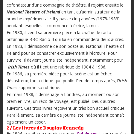
cofondateur d’une compagnie de théâtre. Il rejoint ensuite le
National Theatre of Ireland
en tant qu’administrateur de la
branche expérimentale. Il y passe cinq années (1978-1983),
pendant lesquelles il commence à écrire, la nuit.
En 1980, il vend sa première pièce à la chaîne de radio
britannique BBC Radio 4 qui lui en commandera deux autres.
En 1983, il démissionne de son poste au National Theatre of
Ireland pour se consacrer exclusivement à l’écriture. Pour
survivre, il devient journaliste indépendant, notamment pour
l’
Irish Times
où il tient une rubrique de 1984 à 1986.
En 1986, sa première pièce pour la scène est un échec
désastreux, tant critique que public. Peu de temps après, l’
Irish
Times
supprime sa rubrique.
En mars 1988, il déménage à Londres, au moment où son
premier livre, un récit de voyage, est publié. Deux autres
suivront. Ces trois livres reçoivent un très bon accueil critique.
Parallèlement, sa carrière de journaliste indépendant connaît
également un essor.
2 / Les livres de Douglas Kennedy
En 1994, paraît son premier roman,
Cul-de-sac
. Il sera porté à