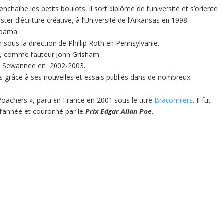
enchaîne les petits boulots. Il sort diplômé de l’université et s’oriente
ter d’écriture créative, à l’Université de l’Arkansas en 1998.
labama
in sous la direction de Phillip Roth en Pennsylvanie.
i), comme l’auteur John Grisham.
 à Sewannee en 2002-2003.
ès grâce à ses nouvelles et essais publiés dans de nombreux
« Poachers », paru en France en 2001 sous le titre
Braconniers
. Il fut
 l’année et couronné par le
Prix Edgar Allan Poe
.