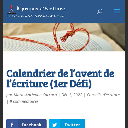
Calendrier de l’avent de
l’écriture (1er Défi)
par
Marie-Adrienne Carrara
|
Déc 1, 2022
|
Conseils d'écriture
|
9 commentaires
Facebook
Twitter