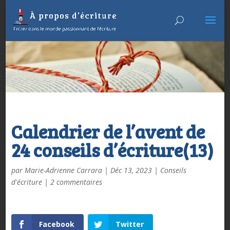
Calendrier de l’avent de
24 conseils d’écriture(13)
par
Marie-Adrienne Carrara
|
Déc 13, 2023
|
Conseils
d'écriture
|
2 commentaires
Facebook
Twitter