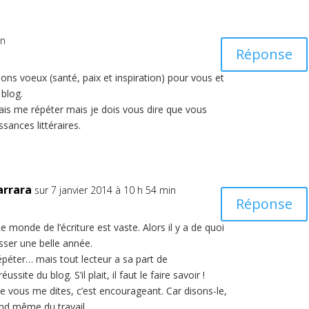
in
Réponse
ons voeux (santé, paix et inspiration) pour vous et
 blog.
vais me répéter mais je dois vous dire que vous
ssances littéraires.
arrara
sur 7 janvier 2014 à 10 h 54 min
Réponse
e monde de l’écriture est vaste. Alors il y a de quoi
asser une belle année.
épéter… mais tout lecteur a sa part de
ussite du blog. S’il plait, il faut le faire savoir !
e vous me dites, c’est encourageant. Car disons-le,
d même du travail.