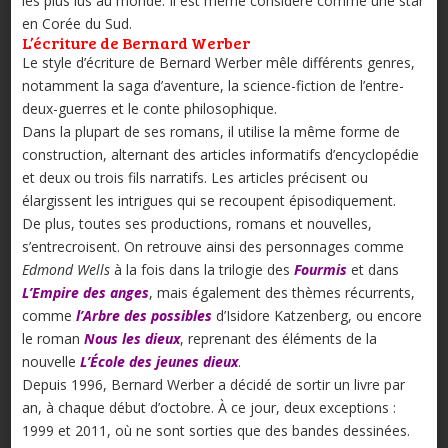
les plus lus au monde. Il est même considéré comme une star
en Corée du Sud.
L’écriture de Bernard Werber
Le style d’écriture de Bernard Werber mêle différents genres,
notamment la saga d’aventure, la science-fiction de l’entre-
deux-guerres et le conte philosophique.
Dans la plupart de ses romans, il utilise la même forme de
construction, alternant des articles informatifs d’encyclopédie
et deux ou trois fils narratifs. Les articles précisent ou
élargissent les intrigues qui se recoupent épisodiquement.
De plus, toutes ses productions, romans et nouvelles,
s’entrecroisent. On retrouve ainsi des personnages comme
Edmond Wells
à la fois dans la trilogie des
Fourmis
et dans
L’Empire des anges
, mais également des thèmes récurrents,
comme
l’Arbre des possibles
d’Isidore Katzenberg, ou encore
le roman
Nous les dieux
, reprenant des éléments de la
nouvelle
L’École des jeunes dieux
.
Depuis 1996, Bernard Werber a décidé de sortir un livre par
an, à chaque début d’octobre. À ce jour, deux exceptions :
1999 et 2011, où ne sont sorties que des bandes dessinées.