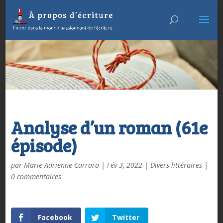
Analyse d’un roman (61e
épisode)
par
Marie-Adrienne Carrara
|
Fév 3, 2022
|
Divers littéraires
|
0 commentaires
Facebook
Twitter