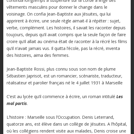
continua longtemps à suspendre sur la corde à linge des
vêtements masculins pour donner le change dans le
voisinage. On confia Jean-Baptiste aux Jésuites, qui lui
apprirent à écrire, une seule règle aimait-il à répéter : sujet,
verbe, complément. Les histoires, il savait les raconter depuis
toujours, depuis qu’il avait compris que la seule façon de faire
croire qu’il allait au cinéma était de raconter à la récré les films
qu’il n’avait jamais vus. Il quitta l’école, pas la récré, inventa
des histoires, aima des femmes.
Jean-Baptiste Rossi, plus connu sous son nom de plume
Sébastien Japrisot, est un romancier, scénariste, traducteur,
réalisateur et parolier français né le 4 juillet 1931 à Marseille
C’est au lycée qu’il commence à écrire, un roman intitulé
Les
mal partis
.
L’histoire : Marseille sous l’Occupation. Denis Leterrand,
quatorze ans, est élève dans un collège de Jésuites. A l’hôpital,
où les collégiens rendent visite aux malades, Denis croise une