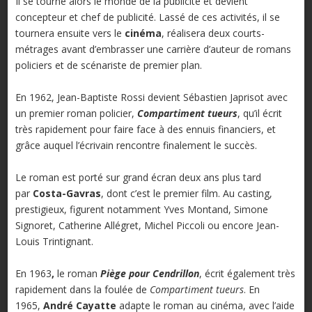
Il se tourne alors le monde de la publicité et devient
concepteur et chef de publicité. Lassé de ces activités, il se
tournera ensuite vers le
cinéma
, réalisera deux courts-
métrages avant d’embrasser une carrière d’auteur de romans
policiers et de scénariste de premier plan.
En 1962, Jean-Baptiste Rossi devient Sébastien Japrisot avec
un premier roman policier,
Compartiment tueurs
, qu’il écrit
très rapidement pour faire face à des ennuis financiers, et
grâce auquel l’écrivain rencontre finalement le succès.
Le roman est porté sur grand écran deux ans plus tard
par
Costa-Gavras
, dont c’est le premier film. Au casting,
prestigieux, figurent notamment Yves Montand, Simone
Signoret, Catherine Allégret, Michel Piccoli ou encore Jean-
Louis Trintignant.
En 1963
,
le roman
Piège pour Cendrillon
, écrit également très
rapidement dans la foulée de
Compartiment tueurs
. En
1965,
André Cayatte
adapte le roman au cinéma, avec l’aide