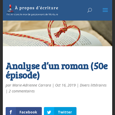
Analyse d’un roman (50e
épisode)
par
Marie-Adrienne Carrara
|
Oct 16, 2019
|
Divers littéraires
|
2 commentaires
Facebook
Twitter