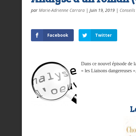
par
Marie-Adrienne Carrara
|
Juin 19, 2019
|
Conseils
Facebook
Twitter
Dans ce nouvel épisode de l
« les Liaisons dangereuses »
L