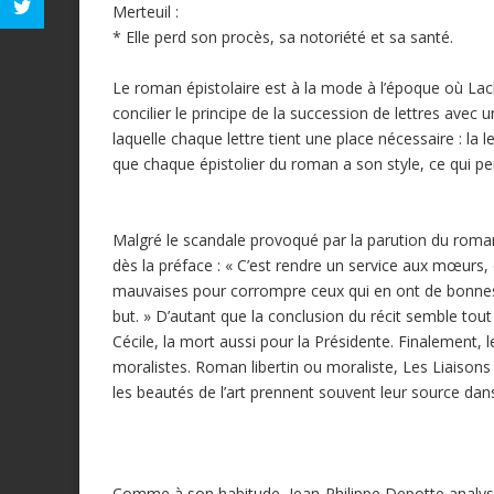
Merteuil :
* Elle perd son procès, sa notoriété et sa santé.
Le roman épistolaire est à la mode à l’époque où Laclo
concilier le principe de la succession de lettres avec
laquelle chaque lettre tient une place nécessaire : la 
que chaque épistolier du roman a son style, ce qui pe
Malgré le scandale provoqué par la parution du roman
dès la préface : « C’est rendre un service aux mœurs
mauvaises pour corrompre ceux qui en ont de bonnes, 
but. » D’autant que la conclusion du récit semble tout 
Cécile, la mort aussi pour la Présidente. Finalement,
moralistes. Roman libertin ou moraliste, Les Liaison
les beautés de l’art prennent souvent leur source dans
Comme à son habitude, Jean-Philippe Depotte analys