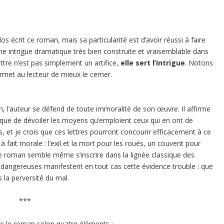
s écrit ce roman, mais sa particularité est d’avoir réussi à faire
 une intrigue dramatique très bien construite et vraisemblable dans
lettre n’est pas simplement un artifice,
elle sert l’intrigue
. Notons
rmet au lecteur de mieux le cerner.
, l’auteur se défend de toute immoralité de son œuvre. Il affirme
, que de dévoiler les moyens qu’emploient ceux qui en ont de
et je crois que ces lettres pourront concourir efficacement à ce
à fait morale : l’exil et la mort pour les roués, un couvent pour
 le roman semble même s’inscrire dans la lignée classique des
s dangereuses manifestent en tout cas cette évidence trouble : que
 la perversité du mal.
***
e le roman selon quatre éléments :