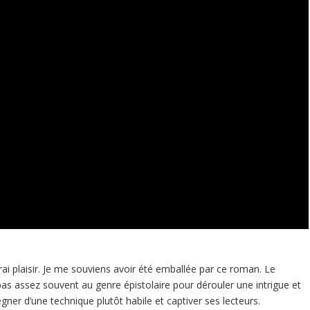
ai plaisir. Je me souviens avoir été emballée par ce roman. Le
pas assez souvent au genre épistolaire pour dérouler une intrigue et
régner d’une technique plutôt habile et captiver ses lecteurs.