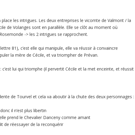
 place les intrigues. Les deux entreprises le vicomte de Valmont / la
cile de Volanges sont en parallèle. Elle se clôt au moment où
Rosemonde -> les 2 intrigues se rapprochent.
ttre 81), c’est elle qui manipule, elle va réussir à convaincre
puler la mère de Cécile, et va triompher de Prévan.
c’est lui qui triomphe (il pervertit Cécile et la met enceinte, et réussit
idente de Tourvel et cela va aboutir à la chute des deux personnages :
nc il n’est plus libertin
 et elle prend le Chevalier Danceny comme amant
rdit de réessayer de la reconquérir