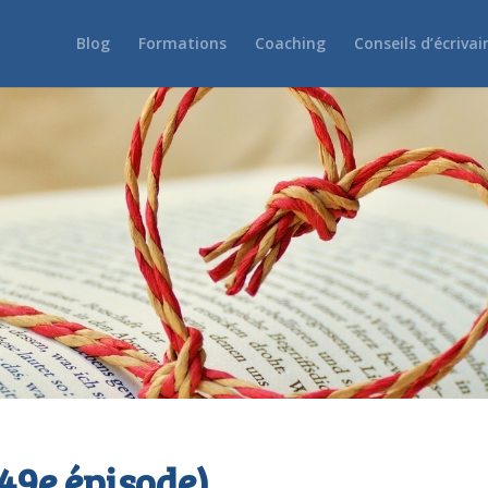
Blog
Formations
Coaching
Conseils d’écrivai
49e épisode)