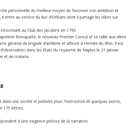
erche personnelle du meilleur moyen de favoriser son ambition et
il entre au service du duc d’Orléans dont il partage les idées sur
 s’inscrivant au Club des Jacobins en 1790.
Napoléon Bonaparte, le nouveau Premier Consul et se rallie aux idées
e général de brigade d’artillerie et affecté à l’Armée du Rhin. Il est
d’observation dans les Etats du royaume de Naples le 21 janvier
e et de malaria.
es
es dans une société et publiées pour l’instruction de quelques autres
,
e 175 lettres.
 répondent à une exigence précise de la narration.