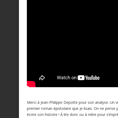
Merci à Jean-Philippe Depotte pour son analyse. Un vr
premier roman épistolaire que je lisais. On ne pense 
écrire son histoire ! À lire donc ou à relire pour s’imp