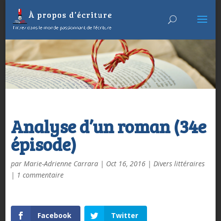
Analyse d’un roman (34e
épisode)
par
Marie-Adrienne Carrara
|
Oct 16, 2016
|
Divers littéraires
|
1 commentaire
Facebook
Twitter