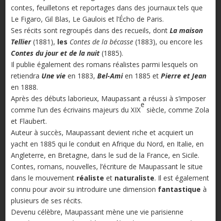
contes, feuilletons et reportages dans des journaux tels que
Le Figaro, Gil Blas, Le Gaulois et l’Écho de Paris.
Ses récits sont regroupés dans des recueils, dont
La maison
Tellier
(1881),
les
Contes de la bécasse
(1883), ou encore les
Contes du jour et de la nuit
(1885).
Il publie également des romans réalistes parmi lesquels on
retiendra
Une vie
en 1883,
Bel-Ami
en 1885 et
Pierre et Jean
en 1888.
Après des débuts laborieux, Maupassant a réussi à s’imposer
e
comme l’un des écrivains majeurs du XIX
siècle, comme Zola
et Flaubert.
Auteur à succès, Maupassant devient riche et acquiert un
yacht en 1885 qui le conduit en Afrique du Nord, en Italie, en
Angleterre, en Bretagne, dans le sud de la France, en Sicile.
Contes, romans, nouvelles, l’écriture de Maupassant le situe
dans le mouvement
réaliste
et
naturaliste
. Il est également
connu pour avoir su introduire une dimension
fantastique
à
plusieurs de ses récits.
Devenu célèbre, Maupassant mène une vie parisienne