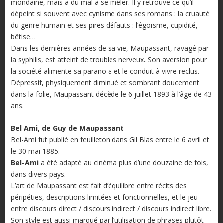
mondaine, mais a du mal à se mêler. Il y retrouve ce qu’il
dépeint si souvent avec cynisme dans ses romans : la cruauté
du genre humain et ses pires défauts : l’égoïsme, cupidité,
bêtise…
Dans les dernières années de sa vie, Maupassant, ravagé par
la syphilis, est atteint de troubles nerveux
.
Son aversion pour
la société alimente sa paranoïa et le conduit à vivre reclus.
Dépressif, physiquement diminué et sombrant doucement
dans la folie, Maupassant décède le 6 juillet 1893 à l’âge de 43
ans.
Bel Ami, de Guy de Maupassant
Bel-Ami fut publié en feuilleton dans Gil Blas entre le 6 avril et
le 30 mai 1885.
Bel-Ami
a été adapté au cinéma plus d’une douzaine de fois,
dans divers pays.
L’art de Maupassant est fait d’équilibre entre récits des
péripéties, descriptions limitées et fonctionnelles, et le jeu
entre discours direct / discours indirect / discours indirect libre.
Son style est aussi marqué par l’utilisation de phrases plutôt