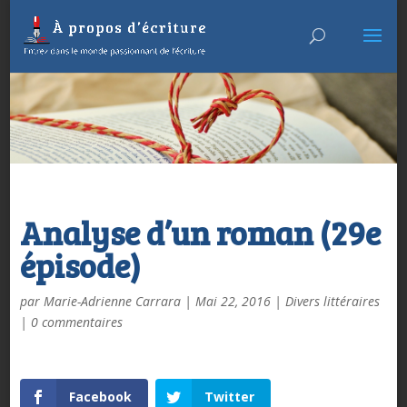
Analyse d’un roman (29e
épisode)
par
Marie-Adrienne Carrara
|
Mai 22, 2016
|
Divers littéraires
|
0 commentaires
Facebook
Twitter