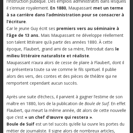
l’Instruction publique. Des emplois administratifs dans lesquels
il s’ennuie royalement.
En 1880
, Maupassant
met un terme
à sa carrière dans l’administration pour se consacrer à
l’écriture
.
Car le jeune Guy écrit ses
premiers vers au séminaire à
l’âge de 13 ans.
Mais Maupassant ne développe réellement
son talent littéraire qu’à partir des années 1880. À cette
époque, Flaubert, grand ami de sa mère, l’introduit dans
le
milieu littéraire naturaliste et réaliste
.
Maupassant n’aura alors de cesse de plaire à Flaubert, dont il
se présentera toute sa vie comme le fils spirituel. Il publie
alors des vers, des contes et des pièces de théâtre qui ne
remportent cependant aucun succès.
Après une suite d’échecs, il parvient à gagner l’estime de son
maître en 1880, lors de la publication de
Boule de Suif
. En effet
Flaubert, qui meurt la même année, dit alors de cette nouvelle
que c’est
« un chef d’œuvre qui restera »
.
Boule de Suif
est un tel succès qu’elle lui ouvre les portes du
métier de journaliste. Il signe alors de nombreux articles,