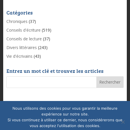
Catégories
Chroniques
(37)
Conseils d'écriture
(519)
Conseils de lecture
(37)
Divers littéraires
(243)
Vie d'écrivains
(43)
Entrez un mot clé et trouvez les articles
Nous utilisons des cookies pour vous garantir la meilleure
Mentions légales & Politique de confidentialité
expérience sur notre site.
Conditions Générales de Vente
Coaching
Si vous continuez à utiliser ce dernier, nous considérerons que
vous acceptez l'utilisation des cookies.