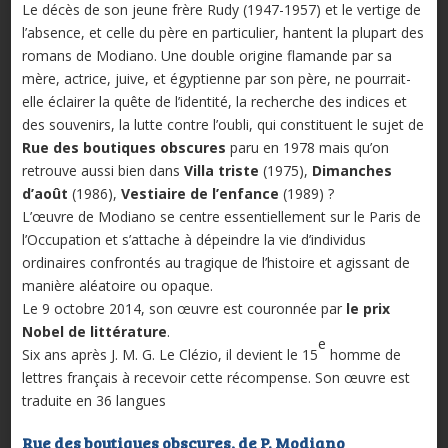
Le décès de son jeune frère Rudy (1947-1957) et le vertige de
l’absence, et celle du père en particulier, hantent la plupart des
romans de Modiano. Une double origine flamande par sa
mère, actrice, juive, et égyptienne par son père, ne pourrait-
elle éclairer la quête de l’identité, la recherche des indices et
des souvenirs, la lutte contre l’oubli, qui constituent le sujet de
Rue des boutiques obscures
paru en 1978 mais qu’on
retrouve aussi bien dans
Villa triste
(1975),
Dimanches
d’août
(1986),
Vestiaire de l’enfance
(1989) ?
L’œuvre de Modiano se centre essentiellement sur le Paris de
l’Occupation et s’attache à dépeindre la vie d’individus
ordinaires confrontés au tragique de l’histoire et agissant de
manière aléatoire ou opaque.
Le 9 octobre 2014, son œuvre est couronnée par
le prix
Nobel de littérature
.
e
Six ans après J. M. G. Le Clézio, il devient le 15
homme de
lettres français à recevoir cette récompense. Son œuvre est
traduite en 36 langues
Rue des boutiques obscures, de P. Modiano