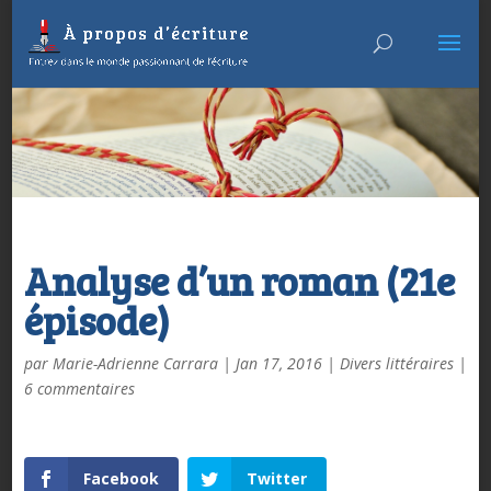
Analyse d’un roman (21e
épisode)
par
Marie-Adrienne Carrara
|
Jan 17, 2016
|
Divers littéraires
|
6 commentaires
Facebook
Twitter