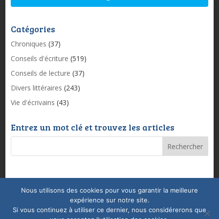
Catégories
Chroniques
(37)
Conseils d'écriture
(519)
Conseils de lecture
(37)
Divers littéraires
(243)
Vie d'écrivains
(43)
Entrez un mot clé et trouvez les articles
Nous utilisons des cookies pour vous garantir la meilleure
Mentions légales & Politique de confidentialité
expérience sur notre site.
Conditions Générales de Vente
Coaching
Si vous continuez à utiliser ce dernier, nous considérerons que