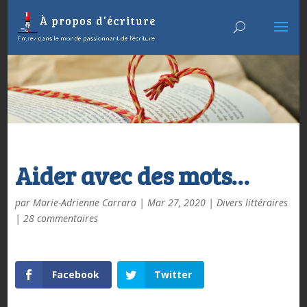
Aider avec des mots…
par
Marie-Adrienne Carrara
|
Mar 27, 2020
|
Divers littéraires
|
28 commentaires
Facebook
Twitter