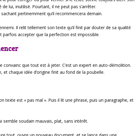
e lui, inutilisé. Pourtant, il ne peut pas s’arrêter.
 en sachant pertinemment qu’il recommencera demain.
nemi. Il relit tellement son texte qu’il finit par douter de sa qualité
vrait parfois accepter que la perfection est impossible.
mencer
se convainc que tout est à jeter. C’est un expert en auto-démolition.
et chaque idée d’origine finit au fond de la poubelle.
exte est « pas mal ». Puis il lit une phrase, puis un paragraphe, et
lui semble soudain mauvais, plat, sans intérêt.
 rature tout, ouvre un nouveau document, et se lance dans une