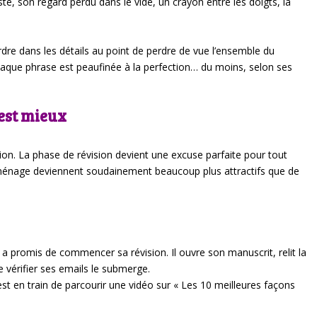
uste, son regard perdu dans le vide, un crayon entre les doigts, la
rdre dans les détails au point de perdre de vue l’ensemble du
haque phrase est peaufinée à la perfection… du moins, selon ses
’est mieux
action. La phase de révision devient une excuse parfaite pour tout
 ménage deviennent soudainement beaucoup plus attractifs que de
ur a promis de commencer sa révision. Il ouvre son manuscrit, relit la
e vérifier ses emails le submerge.
l est en train de parcourir une vidéo sur « Les 10 meilleures façons