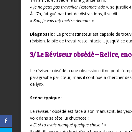
14h arrive, et avec elle une grande faim.
« Je ne peux pas travailler l’estomac vide »,
se justifie-
À 17h, fatigué par tant de distractions, il se dit :
« Bon, je vais m’y mettre demain. »
Diagnostic
: Le procrastinateur est capable de trouver 
révision, la pile de travail reste intacte… jusqu’à ce qu
3/ Le Réviseur obsédé – Relire, enc
Le réviseur obsédé a une obsession : il ne peut s’emp
paragraphe par cœur, mais il continue à chercher des 
de lynx.
Scène typique :
Le réviseur obsédé est face à son manuscrit, les yeux ri
voix dans sa tête lui chuchote :
« Et si tu avais manqué quelque chose ? »
Il relit. Et encore. Au bout d’une heure, il ne sait plus 