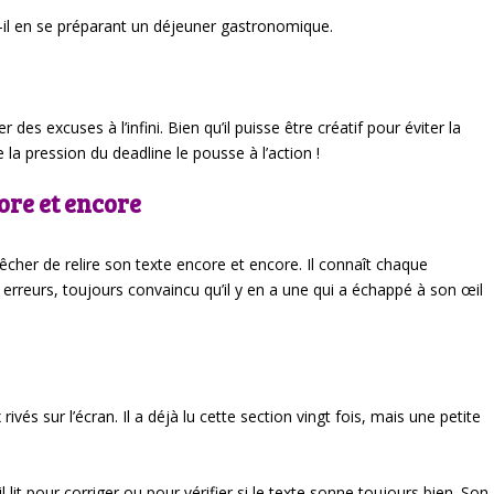
t-il en se préparant un déjeuner gastronomique.
des excuses à l’infini. Bien qu’il puisse être créatif pour éviter la
e la pression du deadline le pousse à l’action !
ore et encore
êcher de relire son texte encore et encore. Il connaît chaque
erreurs, toujours convaincu qu’il y en a une qui a échappé à son œil
vés sur l’écran. Il a déjà lu cette section vingt fois, mais une petite
s’il lit pour corriger ou pour vérifier si le texte sonne toujours bien. Son