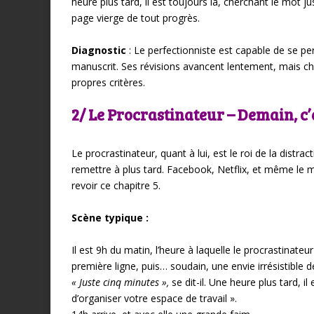
heure plus tard, il est toujours là, cherchant le mot j
page vierge de tout progrès.
Diagnostic
: Le perfectionniste est capable de se pe
manuscrit. Ses révisions avancent lentement, mais c
propres critères.
2/ Le Procrastinateur – Demain, c
Le procrastinateur, quant à lui, est le roi de la distr
remettre à plus tard. Facebook, Netflix, et même le
revoir ce chapitre 5.
Scène typique :
Il est 9h du matin, l’heure à laquelle le procrastinate
première ligne, puis… soudain, une envie irrésistible d
« Juste cinq minutes »,
se dit-il. Une heure plus tard, i
d’organiser votre espace de travail ».