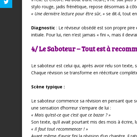
stylo rouge, jadis frénétique, repose désormais à côté d
« Une dernière lecture pour être sûr, »
se dit-il, tout
Diagnostic
: Le réviseur obsédé est son propre pire en
initiale. Pour lui, rien n’est jamais « fini », mais il de
4/ Le Saboteur – Tout est à recom
Le saboteur est celui qui, après avoir relu son texte, 
Chaque révision se transforme en réécriture complète, 
Scène typique :
Le saboteur commence sa révision en pensant que son t
une sensation d’horreur s’empare de lui :
« Mais qu’est-ce que c’est que ce bazar ? »
Son texte, qu’il avait pourtant mis des mois à écrire, 
« Il faut tout recommencer ! »
Avant même d’avoir fini la révision d’un chapitre, il