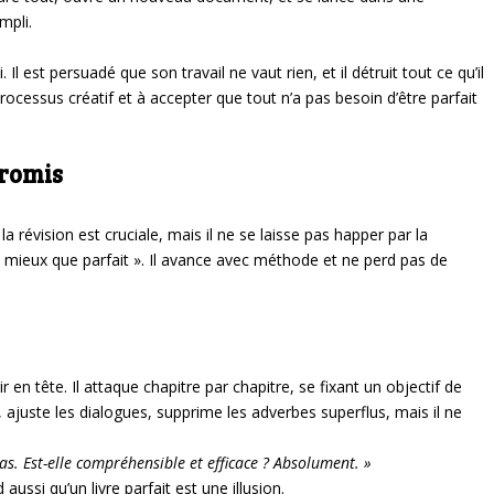
mpli.
l est persuadé que son travail ne vaut rien, et il détruit tout ce qu’il
processus créatif et à accepter que tout n’a pas besoin d’être parfait
promis
 la révision est cruciale, mais il ne se laisse pas happer par la
st mieux que parfait ». Il avance avec méthode et ne perd pas de
en tête. Il attaque chapitre par chapitre, se fixant un objectif de
, ajuste les dialogues, supprime les adverbes superflus, mais il ne
as. Est-elle compréhensible et efficace ? Absolument. »
aussi qu’un livre parfait est une illusion.