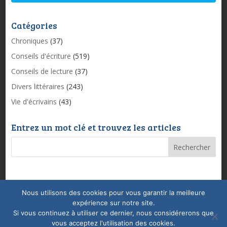
Catégories
Chroniques
(37)
Conseils d'écriture
(519)
Conseils de lecture
(37)
Divers littéraires
(243)
Vie d'écrivains
(43)
Entrez un mot clé et trouvez les articles
Nous utilisons des cookies pour vous garantir la meilleure
Mentions légales & Politique de confidentialité
expérience sur notre site.
Conditions Générales de Vente
Coaching
Si vous continuez à utiliser ce dernier, nous considérerons que
vous acceptez l'utilisation des cookies.