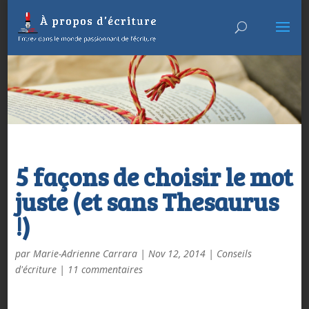
5 façons de choisir le mot
juste (et sans Thesaurus
!)
par
Marie-Adrienne Carrara
|
Nov 12, 2014
|
Conseils
d'écriture
|
11 commentaires