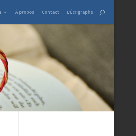
n
À propos
Contact
L’Écrigraphe