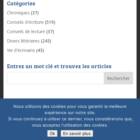
Catégories
Chroniques
(37)
Conseils d'écriture
(519)
Conseils de lecture
(37)
Divers littéraires
(243)
Vie d'écrivains
(43)
Entrez un mot clé et trouvez les articles
Nous utilisons des cookies pour vous garantir la meilleure
Mentions légales & Politique de confidentialité
expérience sur notre site.
Conditions Générales de Vente
Coaching
Si vous continuez à utiliser ce dernier, nous considérerons que
vous acceptez l'utilisation des cookies.
Ok
En savoir plus